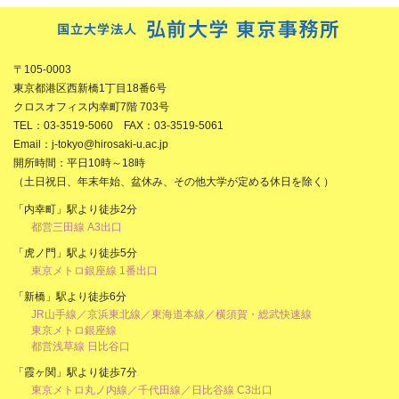
〒105-0003
東京都港区西新橋1丁目18番6号
クロスオフィス内幸町7階 703号
TEL：03-3519-5060 FAX：03-3519-5061
Email：j-tokyo@hirosaki-u.ac.jp
開所時間：平日10時～18時
（土日祝日、年末年始、盆休み、その他大学が定める休日を除く）
「内幸町」駅より徒歩2分
都営三田線 A3出口
「虎ノ門」駅より徒歩5分
東京メトロ銀座線 1番出口
「新橋」駅より徒歩6分
JR山手線／京浜東北線／東海道本線／横須賀・総武快速線
東京メトロ銀座線
都営浅草線 日比谷口
「霞ヶ関」駅より徒歩7分
東京メトロ丸ノ内線／千代田線／日比谷線 C3出口