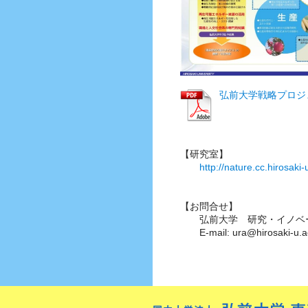
弘前大学戦略プロジェ
【研究室】
http://nature.cc.hirosak
【お問合せ】
弘前大学 研究・イノベー
E-mail: ura@hirosaki-u.ac