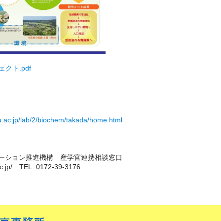
クト.pdf
i-u.ac.jp/lab/2/biochem/takada/home.html
ション推進機構 産学官連携相談窓口
.jp/ TEL: 0172-39-3176