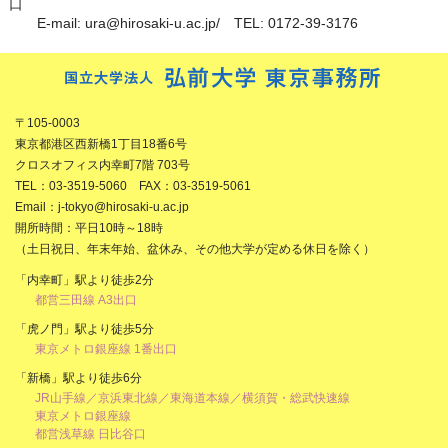
口
E-mail: ura@hirosaki-u.ac.jp/ TEL: 0172-39-3176
〒105-0003
東京都港区西新橋1丁目18番6号
クロスオフィス内幸町7階 703号
TEL：03-3519-5060 FAX：03-3519-5061
Email：j-tokyo@hirosaki-u.ac.jp
開所時間：平日10時～18時
（土日祝日、年末年始、盆休み、その他大学が定める休日を除く）
「内幸町」駅より徒歩2分
都営三田線 A3出口
「虎ノ門」駅より徒歩5分
東京メトロ銀座線 1番出口
「新橋」駅より徒歩6分
JR山手線／京浜東北線／東海道本線／横須賀・総武快速線
東京メトロ銀座線
都営浅草線 日比谷口