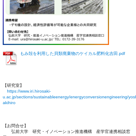
もみ殻を利用した貝類廃棄物のケイカル肥料化吉田.pdf
【研究室】
https://www.iri.hirosaki-
u.ac.jp/sections/sustainableenergy/energyconversionengineering/yos
akihiro
【お問合せ】
弘前大学 研究・イノベーション推進機構 産学官連携相談窓