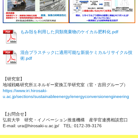
もみ殻を利用した貝類廃棄物のケイカル肥料化.pdf
混合プラスチックに適用可能な新規ケミカルリサイクル技
術.pdf
【研究室】
地域戦略研究所エネルギー変換工学研究室（官・吉田グループ）
https://www.iri.hirosaki-
u.ac.jp/sections/sustainableenergy/energyconversionengineering
【お問合せ】
弘前大学 研究・イノベーション推進機構 産学官連携相談窓口
E-mail: ura@hirosaki-u.ac.jp/ TEL: 0172-39-3176