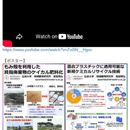
https://www.youtube.com/watch?v=ZviSN__Hgxc
【ポスター】