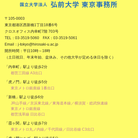
〒105-0003
東京都港区西新橋1丁目18番6号
クロスオフィス内幸町7階 703号
TEL：03-3519-5060 FAX：03-3519-5061
Email：j-tokyo@hirosaki-u.ac.jp
開所時間：平日10時～18時
（土日祝日、年末年始、盆休み、その他大学が定める休日を除く）
「内幸町」駅より徒歩2分
都営三田線 A3出口
「虎ノ門」駅より徒歩5分
東京メトロ銀座線 1番出口
「新橋」駅より徒歩6分
JR山手線／京浜東北線／東海道本線／横須賀・総武快速線
東京メトロ銀座線
都営浅草線 日比谷口
「霞ヶ関」駅より徒歩7分
東京メトロ丸ノ内線／千代田線／日比谷線 C3出口