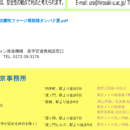
抗菌性ファージ尾部様タンパク質.pdf
ョン推進機構 産学官連携相談窓口
p/ TEL: 0172-39-3176
都営三田線 A3出口
「内幸町」駅より徒歩2分
東京メトロ銀座線 1
「虎ノ門」駅より徒歩5分
JR山手線／京浜東
「新橋」駅より徒歩6分
61
東京メトロ銀座線
都営浅草線 日比谷口
東京メトロ丸ノ内線／
「霞ヶ関」駅より徒歩7分
大学が定める休日を除く）
東京メトロ丸ノ内線／
「虎ノ門ヒルズ」駅より徒歩5分