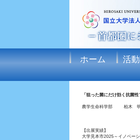
ホーム
活動
「狙った菌にだけ効く抗菌性
農学生命科学部 柏木 明
【出展実績】
大学見本市2025～イノベー