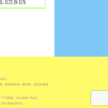
番出口
北線／東海道本線／横須賀・総武快速線
千代田線／日比谷線 C3出口
日比谷線 B4出口