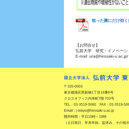
狙った菌にだけ効く
【お問合せ】
弘前大学 研究・イノベーシ
E-mail: ura@hirosaki-u.ac.j
〒105-0003
東京都港区西新橋1丁目18番6号
クロスオフィス内幸町7階 703号
TEL：03-3519-5060 FAX：03-3519-50
Email：j-tokyo@hirosaki-u.ac.jp
開所時間：平日10時～18時
（土日祝日、年末年始、盆休み、その他