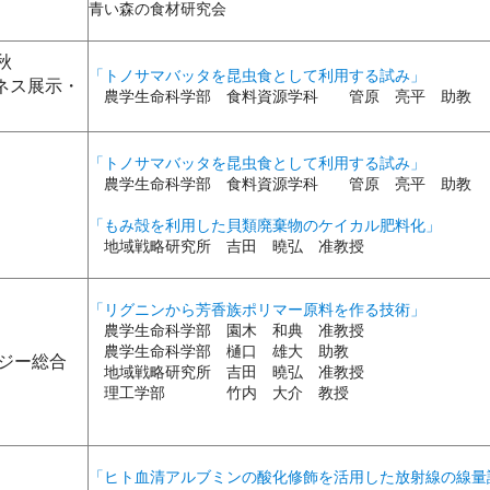
青い森の食材研究会
秋
「トノサマバッタを昆虫食として利用する試み」
ネス展示・
農学生命科学部 食料資源学科 管原 亮平 助教
「トノサマバッタを昆虫食として利用する試み」
農学生命科学部 食料資源学科 管原 亮平 助教
「もみ殻を利用した貝類廃棄物のケイカル肥料化」
地域戦略研究所 吉田 曉弘 准教授
「リグニンから芳香族ポリマー原料を作る技術」
農学生命科学部 園木 和典 准教授
農学生命科学部 樋口 雄大 助教
ロジー総合
地域戦略研究所 吉田 曉弘 准教授
理工学部 竹内 大介 教授
「ヒト血清アルブミンの酸化修飾を活用した放射線の線量