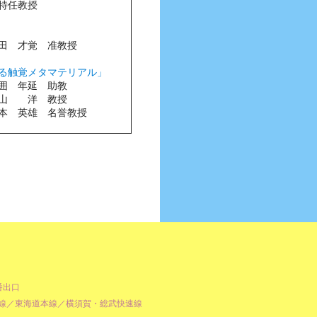
特任教授
田 才覚 准教授
る触覚メタマテリアル」
囲 年延 助教
 洋 教授
 名誉教授
番出口
北線／東海道本線／横須賀・総武快速線