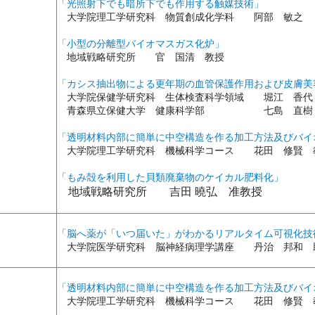
「光照射下でも暗所下でも作用する触媒技術」
大学院理工学研究科 物質創成化学科 阿部 敏之
「小型の分離型バイオマスガス化炉」
地域戦略研究所 官 国清 教授
「カシス抽出物による更年期の血管保護作用および皮膚美
大学院保健学研究科 生体検査科学領域 堀江 香代
青森県立保健大学 健康科学部 七島 直樹
「透明材料内部に簡単に中空構造を作る加工方法及びバイ
大学院理工学研究科 機械科学コース 花田 修賢 
「もみ殻を利用した貝類廃棄物のケイカル肥料化」
地域戦略研究所 吉田 曉弘 准教授
「脳へ薬が「いつ届いた」がわかるリアルタイム可視化技
大学院医学研究科 脳神経病理学講座 丹治 邦和 
「透明材料内部に簡単に中空構造を作る加工方法及びバイ
大学院理工学研究科 機械科学コース 花田 修賢 