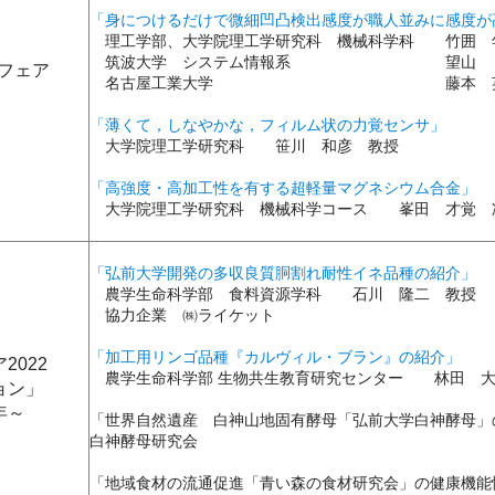
「⾝につけるだけで微細凹凸検出感度が職⼈並みに感度が
理工学部、大学院理工学研究科 機械科学科 竹囲 
筑波大学 システム情報系 望山 
発フェア
名古屋工業大学 藤本 英雄 
「薄くて，しなやかな，フィルム状の⼒覚センサ」
大学院理工学研究科 笹川 和彦 教授
「高強度・高加工性を有する超軽量マグネシウム合金」
大学院理工学研究科 機械科学コース 峯田 才覚 
「弘前大学開発の多収良質胴割れ耐性イネ品種の紹介」
農学生命科学部 食料資源学科 石川 隆二 教授
協力企業 ㈱ライケット
「加工用リンゴ品種『カルヴィル・ブラン』の紹介」
2022
農学生命科学部 生物共生教育研究センター 林田 
ョン」
年～
「世界自然遺産 白神山地固有酵母「弘前大学白神酵母」
白神酵母研究会
「地域食材の流通促進「青い森の食材研究会」の健康機