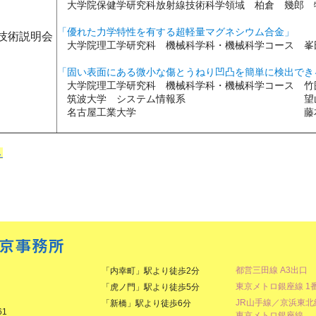
大学院保健学研究科放射線技術科学領域 柏倉 幾郎 
「優れた力学特性を有する超軽量マグネシウム合金」
新技術説明会
大学院理工学研究科 機械科学科・機械科学コース 峯
「固い表面にある微小な傷とうねり凹凸を簡単に検出でき
大学院理工学研究科 機械科学科・機械科学コース 竹
筑波大学 システム情報系 望山
名古屋工業大学 藤本 英雄
→
都営三田線 A3出口
「内幸町」駅より徒歩2分
東京メトロ銀座線 1
「虎ノ門」駅より徒歩5分
JR山手線／京浜東
「新橋」駅より徒歩6分
61
東京メトロ銀座線