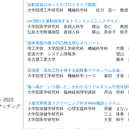
「自動採血ロボットのプロトタイプ開発」
大学院理工学研究科 機械科学科 佐川 貢一 教授
「mCBR1を過剰発現するトランスジェニックマウス」
大学院医学研究科 産婦人科学 横山 良仁 教授
弘前大学附属病院 産婦人科 横山 美奈子 助手
「固体表面の微小凹凸検出用なぞりシート」
理工学部、大学院理工学研究科 機械科学科 竹囲 
筑波大学 システム情報系 望山 
名古屋工業大学 藤本 英雄 
「高強度・高加工性を有する超軽量マグネシウム合金」
大学院理工学研究科 機械科学コース 峯田 才覚 
「脳へ薬が「いつ届いた」がわかるリアルタイム可視化技
大学院医学研究科 脳神経病理学講座 丹治 邦和 
2022
「３歳児用発達スクリーニング付きWeb健診システム」
マッチング
大学院保健学研究科 心理支援科学科 斉藤 まなぶ
大学院保健学研究科 三上 珠希 
大学院医学研究科 大里 絢子 