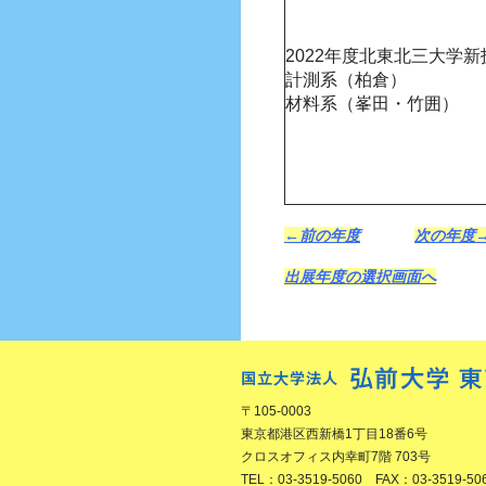
2022年度北東北三大学
計測系（柏倉）
材料系（峯田・竹囲）
←前の年度
次の年度
出展年度の選択画面へ
〒105-0003
東京都港区西新橋1丁目18番6号
クロスオフィス内幸町7階 703号
TEL：03-3519-5060 FAX：03-3519-50