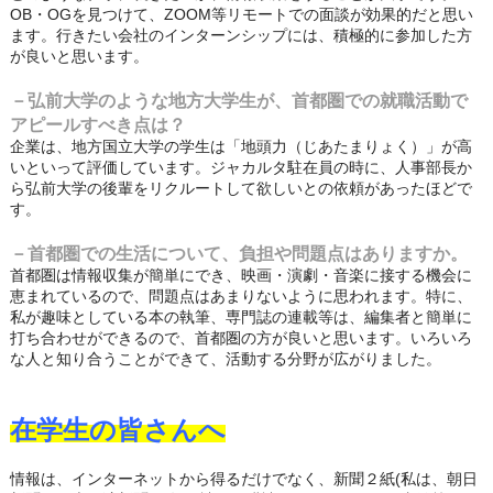
OB・OGを見つけて、ZOOM等リモートでの面談が効果的だと思い
ます。行きたい会社のインターンシップには、積極的に参加した方
が良いと思います。
－弘前大学のような地方大学生が、首都圏での就職活動で
アピールすべき点は？
企業は、地方国立大学の学生は「地頭力（じあたまりょく）」が高
いといって評価しています。ジャカルタ駐在員の時に、人事部長か
ら弘前大学の後輩をリクルートして欲しいとの依頼があったほどで
す。
－首都圏での生活について、負担や問題点はありますか。
首都圏は情報収集が簡単にでき、映画・演劇・音楽に接する機会に
恵まれているので、問題点はあまりないように思われます。特に、
私が趣味としている本の執筆、専門誌の連載等は、編集者と簡単に
打ち合わせができるので、首都圏の方が良いと思います。いろいろ
な人と知り合うことができて、活動する分野が広がりました。
在学生の皆さんへ
情報は、インターネットから得るだけでなく、新聞２紙(私は、朝日