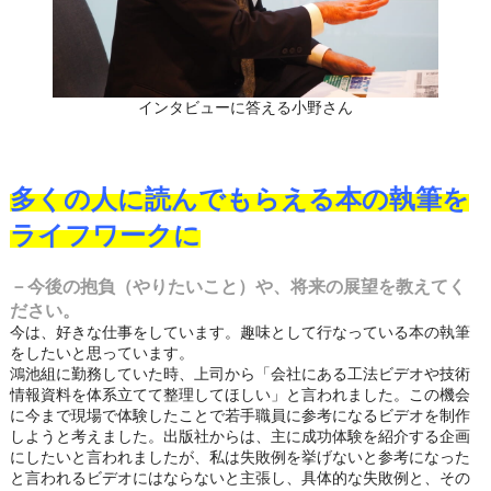
インタビューに答える小野さん
多くの人に読んでもらえる本の執筆を
ライフワークに
－今後の抱負（やりたいこと）や、将来の展望を教えてく
ださい。
今は、好きな仕事をしています。趣味として行なっている本の執筆
をしたいと思っています。
鴻池組に勤務していた時、上司から「会社にある工法ビデオや技術
情報資料を体系立てて整理してほしい」と言われました。この機会
に今まで現場で体験したことで若手職員に参考になるビデオを制作
しようと考えました。出版社からは、主に成功体験を紹介する企画
にしたいと言われましたが、私は失敗例を挙げないと参考になった
と言われるビデオにはならないと主張し、具体的な失敗例と、その