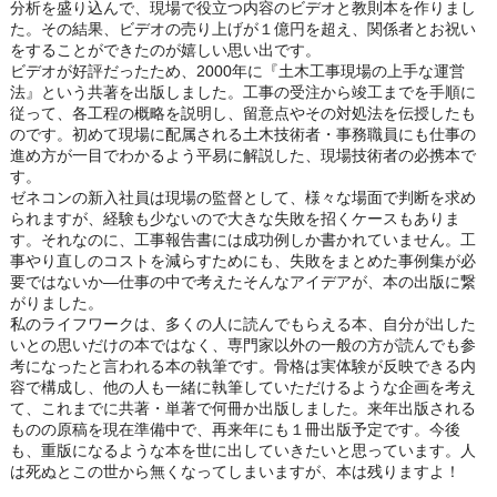
分析を盛り込んで、現場で役立つ内容のビデオと教則本を作りまし
た。その結果、ビデオの売り上げが１億円を超え、関係者とお祝い
をすることができたのが嬉しい思い出です。
ビデオが好評だったため、2000年に『土木工事現場の上手な運営
法』という共著を出版しました。工事の受注から竣工までを手順に
従って、各工程の概略を説明し、留意点やその対処法を伝授したも
のです。初めて現場に配属される土木技術者・事務職員にも仕事の
進め方が一目でわかるよう平易に解説した、現場技術者の必携本で
す。
ゼネコンの新入社員は現場の監督として、様々な場面で判断を求め
られますが、経験も少ないので大きな失敗を招くケースもありま
す。それなのに、工事報告書には成功例しか書かれていません。工
事やり直しのコストを減らすためにも、失敗をまとめた事例集が必
要ではないか―仕事の中で考えたそんなアイデアが、本の出版に繋
がりました。
私のライフワークは、多くの人に読んでもらえる本、自分が出した
いとの思いだけの本ではなく、専門家以外の一般の方が読んでも参
考になったと言われる本の執筆です。骨格は実体験が反映できる内
容で構成し、他の人も一緒に執筆していただけるような企画を考え
て、これまでに共著・単著で何冊か出版しました。来年出版される
ものの原稿を現在準備中で、再来年にも１冊出版予定です。今後
も、重版になるような本を世に出していきたいと思っています。人
は死ぬとこの世から無くなってしまいますが、本は残りますよ！