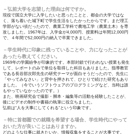
－弘前大学を志望した理由は何ですか。
現役で国立大学に入学したいと思ったことと、都会の大学ではな
く、落ち着いた城下町で学生生活をしたかったからです。まだ理工
学部がない頃だったので、農業工学科で農地工学（農業土木）を専
攻しました。1967年は、入学金が4,000円、授業料は年間12,000円
で、４年間で52,000円の納入で卒業できました。
－学生時代に印象に残っていることや、力になったことが
あったら教えてください。
1969年の学園紛争が印象的です。本部封鎖で行われない授業も発生
して、レポートのみで単位を取得した科目もありました。指導教官
である長谷部次郎先生の研究テーマが面白そうだったので、先生に
「やってみなさい」と背中を押されて、ひとりで続けた研究もあり
ました。（今でいうソフトウェアのプログラミングなど、当時は誰
もやっていなかったのです。）
また、映画研究会で撮影・脚本・編集等の活動を経験したことが、
後にビデオの制作や書籍の執筆に役立ちました。
弘前は“人を大事にしてくれる”という印象です。
－特に首都圏での就職を希望する場合、学生時代にやって
おいた方が良いことはありますか。
どのような仕事に就きたいか、情報収集をすることが大事です。