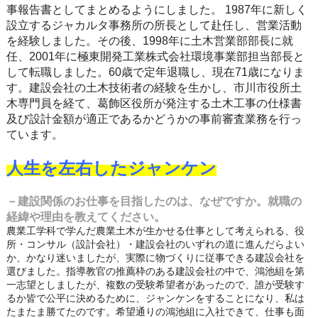
事報告書としてまとめるようにしました。
1987年に新しく
設立するジャカルタ事務所の所長として赴任し、営業活動
を経験しました。その後、1998年に土木営業部部長に就
任、2001年に極東開発工業株式会社環境事業部担当部長と
して転職しました。60歳で定年退職し、現在71歳になりま
す。建設会社の土木技術者の経験を生かし、市川市役所土
木専門員を経て、葛飾区役所が発注する土木工事の仕様書
及び設計金額が適正であるかどうかの事前審査業務を行っ
ています。
人生を左右したジャンケン
－建設関係のお仕事を目指したのは、なぜですか。就職の
経緯や理由を教えてください。
農業工学科で学んだ農業土木が生かせる仕事として考えられる、役
所・コンサル（設計会社）・建設会社のいずれの道に進んだらよい
か、かなり迷いましたが、実際に物づくりに従事できる建設会社を
選びました。指導教官の推薦枠のある建設会社の中で、鴻池組を第
一志望としましたが、複数の受験希望者があったので、誰が受験す
るか皆で公平に決めるために、ジャンケンをすることになり、私は
たまたま勝てたのです。希望通りの鴻池組に入社できて、仕事も面