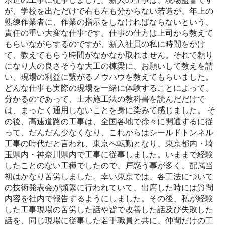
が、学校を出ただけで右も左も分からない若造が、年上の
熟練作業者に、作業の指示をしなければならないという、
責任の重い大変な仕事です。仕事の仕方は上司から教えて
もらいながらするのですが、新入社員の私に時間をかけ
て、教えてもらう時間がなかなか取れません。それで頼り
になり人の良さそうな大工の棟梁に、お願いして教えを請
い、現場の利益に繋がるノウハウを教えてもらいました。
どんな仕事も実際の現場を一緒に体験することによって、
分かるのであって、土木施工法の教科書を読んだだけで
は、まったく通用しないことを身に染みて感じました。
そ
の後、高速道路の工事は、全国各地で徐々に開通するに従
って、だんだん少なくなり、これからはシールドトンネル
工事の時代だと言われ、東京へ転勤となり、東京都内・埼
玉県内・神奈川県内で工事に従事しました。いままで経験
したことのない工種でしたので、戸惑う事が多く、配属当
初はかなり苦労しました。幸い東京では、各工法について
の技術発表会が頻繁に行われていて、出席した時には質問
内容を社内で報告するようにしました。その後、私が経験
した工事現場の苦労した話や皆で改善した話及び失敗した
話を、同じ現場に従事した若手職員と共に、仲間だけの工