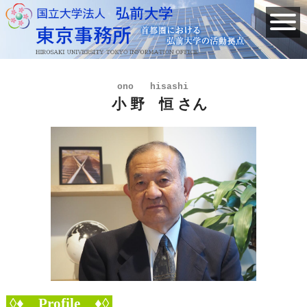
ono hisashi
小 野 恒
さん
◊♦ Profile ♦◊