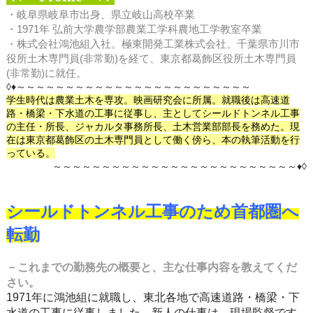
・岐阜
県岐阜市出身、県立岐山高校卒業
・1971年 弘前大学農学部農業工学科農地工学教室卒業
・株式会社鴻池組入社。極東開発工業株式会社、千葉県市川市
役所土木専門員
(非常勤)を経て、東京都葛飾区役所土木専門員
(非常勤)に就任。
◊♦～～～～～～～～～～～～～～～～～～～～～～～～
学生時代は農業土木を専攻。映画研究会に所属。就職後は高速道
路・橋梁・下水道の工事に従事し、主としてシールドトンネル工事
の主任・所長、ジャカルタ事務所長、土木営業部部長を務めた。現
在は東京都葛飾区の土木専門員として働く傍ら、本の執筆活動を行
っている。
～～～～～～～～～～～～～～～～～～～～～～～～～♦◊
シールドトンネル工事のため首都圏へ
転勤
－これまでの勤務先の概要と、主な仕事内容を教えてくだ
さい。
1971年に鴻池組に就職し、東北各地で高速道路・橋梁・下
水道の工事に従事しました。新人の仕事は、現場監督です