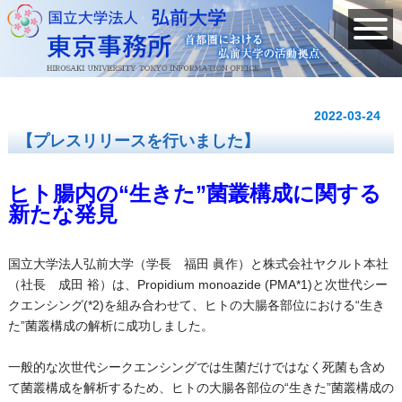
2022-03-24
【プレスリリースを行いました】
ヒト腸内の“生きた”菌叢構成に関する
新たな発見
国立大学法人弘前大学（学長 福田 眞作）と株式会社ヤクルト本社
（社長 成田 裕）は、Propidium monoazide (PMA*1)と次世代シー
クエンシング(*2)を組み合わせて、ヒトの大腸各部位における“生き
た”菌叢構成の解析に成功しました。
一般的な次世代シークエンシングでは生菌だけではなく死菌も含め
て菌叢構成を解析するため、ヒトの大腸各部位の“生きた”菌叢構成の