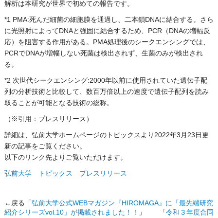
解析は本研究が世界で初めての報告です。
*1 PMA:死んだ細菌の細胞膜を通過し、二本鎖DNAに結合する。さら
に光照射によってDNAと強固に結合するため、PCR（DNAの増幅反
応）を阻害する作用がある。PMA処理後のシークエンシングでは、
PCRでDNAが増幅しない死菌は検出されず、生菌のみが検出され
る。
*2 次世代シークエンシング:2000年以前に使用されていた遺伝子配
列の分析技術と比較して、数百万倍以上の速度で遺伝子配列を読み
取ることが可能となる技術の総称。
（※引用：プレスリリース）
詳細は、弘前大学ホームページのトピックスより2022年3月23日更
新の記事をご覧ください。
以下のリンク先よりご覧いただけます。
弘前大学 トピックス プレスリリース
←戻る「
弘前大学公式WEBマガジン『HIROMAGA』に「最先端研究
紹介シリーズvol.10」が掲載されました！！
」 「
令和３年度合同