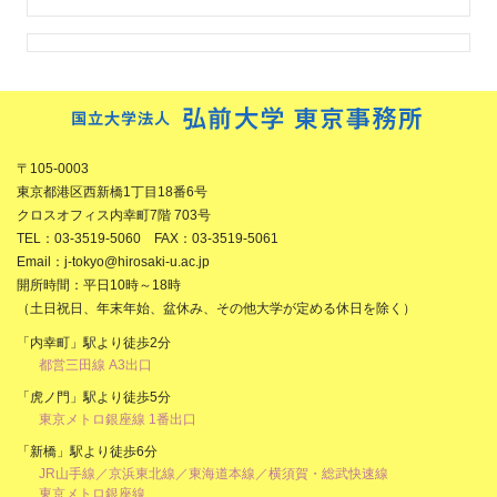
〒105-0003
東京都港区西新橋1丁目18番6号
クロスオフィス内幸町7階 703号
TEL：03-3519-5060 FAX：03-3519-5061
Email：j-tokyo@hirosaki-u.ac.jp
開所時間：平日10時～18時
（土日祝日、年末年始、盆休み、その他大学が定める休日を除く）
「内幸町」駅より徒歩2分
都営三田線 A3出口
「虎ノ門」駅より徒歩5分
東京メトロ銀座線 1番出口
「新橋」駅より徒歩6分
JR山手線／京浜東北線／東海道本線／横須賀・総武快速線
東京メトロ銀座線