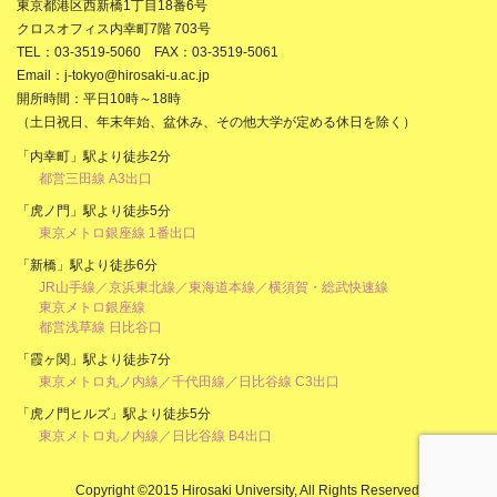
東京都港区西新橋1丁目18番6号
クロスオフィス内幸町7階 703号
TEL：03-3519-5060 FAX：03-3519-5061
Email：j-tokyo@hirosaki-u.ac.jp
開所時間：平日10時～18時
（土日祝日、年末年始、盆休み、その他大学が定める休日を除く）
「内幸町」駅より徒歩2分
都営三田線 A3出口
「虎ノ門」駅より徒歩5分
東京メトロ銀座線 1番出口
「新橋」駅より徒歩6分
JR山手線／京浜東北線／東海道本線／横須賀・総武快速線
東京メトロ銀座線
都営浅草線 日比谷口
「霞ヶ関」駅より徒歩7分
東京メトロ丸ノ内線／千代田線／日比谷線 C3出口
「虎ノ門ヒルズ」駅より徒歩5分
東京メトロ丸ノ内線／日比谷線 B4出口
Copyright ©2015 Hirosaki University, All Rights Reserved.