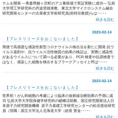
テムを開発 ―青森県鯵ヶ沢町のアユ養殖場で実証実験に成功― 弘前
大学理工学研究科の丹波澄雄准教、東北大学マイクロシステム融合
研究開発センターの古屋泰文学術研究員(前特任教授)らは･････
続きを読む
2023-02-14
【プレスリリースをおこないました】
簡便で高感度な感染性新型コロナウイルス検出法を新たに開発 抗ウ
イルス薬剤や、抗ウイルス活性物質の効果の検証は、実際に感染性
があるウイルスについて調べる必要があり、PCR 検査や抗原検査で
はなく、感染した細胞を検出するプラークアッセイと呼ば･････
続きを読む
2023-02-14
【プレスリリースをおこないました】
世界初！がん幹細胞の考慮により臨床の放射線治療効果の予測に成
功 弘前大学大学院保健学研究科の嵯峨涼助教、国立研究開発法人日
本原子力研究開発機構 原子力基礎工学研究センターの松谷悠佑研究
員（現職：国立大学法人北海道大学（総長 寳金･････
続きを読む