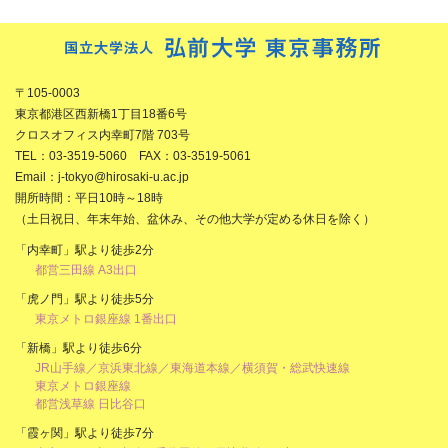
〒105-0003
東京都港区西新橋1丁目18番6号
クロスオフィス内幸町7階 703号
TEL：03-3519-5060 FAX：03-3519-5061
Email：j-tokyo@hirosaki-u.ac.jp
開所時間：平日10時～18時
（土日祝日、年末年始、盆休み、その他大学が定める休日を除く）
「内幸町」駅より徒歩2分
都営三田線 A3出口
「虎ノ門」駅より徒歩5分
東京メトロ銀座線 1番出口
「新橋」駅より徒歩6分
JR山手線／京浜東北線／東海道本線／横須賀・総武快速線
東京メトロ銀座線
都営浅草線 日比谷口
「霞ヶ関」駅より徒歩7分