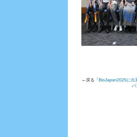
←戻る「
BioJapan2025
パ