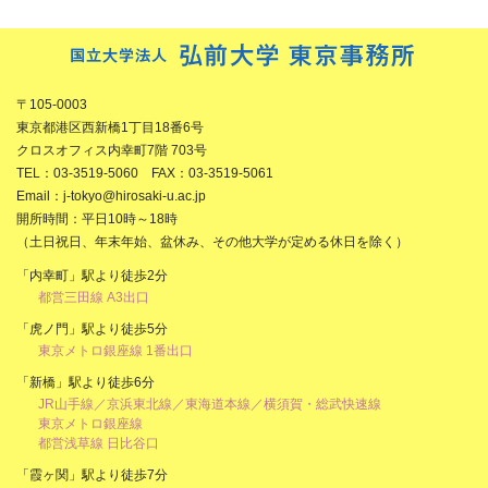
〒105-0003
東京都港区西新橋1丁目18番6号
クロスオフィス内幸町7階 703号
TEL：03-3519-5060 FAX：03-3519-5061
Email：j-tokyo@hirosaki-u.ac.jp
開所時間：平日10時～18時
（土日祝日、年末年始、盆休み、その他大学が定める休日を除く）
「内幸町」駅より徒歩2分
都営三田線 A3出口
「虎ノ門」駅より徒歩5分
東京メトロ銀座線 1番出口
「新橋」駅より徒歩6分
JR山手線／京浜東北線／東海道本線／横須賀・総武快速線
東京メトロ銀座線
都営浅草線 日比谷口
「霞ヶ関」駅より徒歩7分