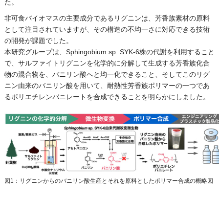
た。
非可食バイオマスの主要成分であるリグニンは、芳香族素材の原料
として注目されていますが、その構造の不均一さに対応できる技術
の開発が課題でした。
本研究グループは、Sphingobium sp. SYK-6株の代謝を利用すること
で、サルファイトリグニンを化学的に分解して生成する芳香族化合
物の混合物を、バニリン酸へと均一化できること、そしてこのリグ
ニン由来のバニリン酸を用いて、耐熱性芳香族ポリマーの一つであ
るポリエチレンバニレートを合成できることを明らかにしました。
図1：リグニンからのバニリン酸生産とそれを原料としたポリマー合成の概略図