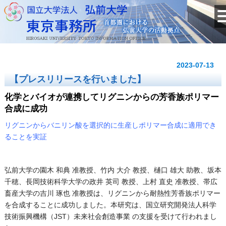
2023-07-13
【プレスリリースを行いました】
化学とバイオが連携してリグニンからの芳香族ポリマー
合成に成功
リグニンからバニリン酸を選択的に生産しポリマー合成に適用でき
ることを実証
弘前大学の園木 和典 准教授
、
竹
内
大
介
教
授
、
樋
口 雄大 助教、坂本
千穂、長岡技術科学大学の
政
井
英
司
教
授
、
上
村
直
史
准教授、帯広
畜産大学の吉川 琢也 准教授は、
リグニンから耐熱性
芳
香
族
ポリマー
を
合
成
することに成功しました。本研究は、国立研究開発法人科学
技術振興機構（JST）未来社会創造事業 の支援を受けて行われまし