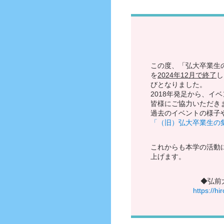
この度、「弘大卒業生
を
2024
年
12
月で終了
し
びとなりました。
2018年発足から、イ
皆様にご協力いただき
過去のイベントの様子
「（旧）弘大卒業生の
これからも本学の活動
上げます。
◆弘前
https://hi