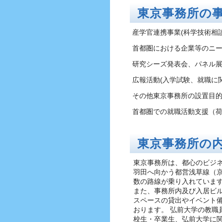
東京事務所の
産学官連携事業(科学技術相
首都圏における企業等のニ
研究シーズ発表会、パネル
広報活動(入学試験、就職に
その他東京事務所の設置目
首都圏での就職活動支援（荷
東京事務所の
東京事務所は、都心のビジ
羽田へ向かう都営浅草線（京
数の路線が乗り入れていま
また、事務所内及び入居ビ
スペースの貸出やイベント
おります。 弘前大学の教職
校生・卒業生、弘前大学に