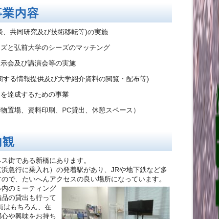
事業内容
談、共同研究及び技術移転等)の実施
ーズと弘前大学のシーズのマッチング
展示会及び講演会等の実施
関する情報提供及び大学紹介資料の閲覧・配布等)
的を達成するための事業
物置場、資料印刷、PC貸出、休憩スペース）
内観
ネス街である新橋にあります。
浜急行に乗入れ）の発着駅があり、JRや地下鉄など多
すので、たいへんアクセスの良い場所になっています。
ル内のミーティング
備品の貸出も行って
員はもちろん、在
関心や興味をお持ち