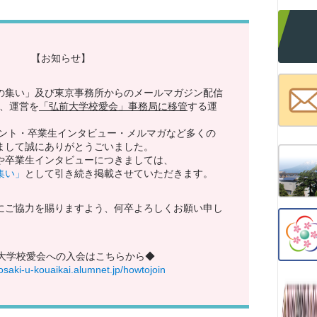
【お知らせ】
の集い」及び東京事務所からのメールマガジン配信
、運営を
「弘前大学校愛会」事務局に移管
する運
ベント・卒業生インタビュー・メルマガなど多くの
まして誠にありがとうごいました。
や卒業生インタビューにつきましては、
集い」
として引き続き掲載させていただきます。
にご協力を賜りますよう、何卒よろしくお願い申し
大学校愛会への入会はこちらから◆
rosaki-u-kouaikai.alumnet.jp/howtojoin