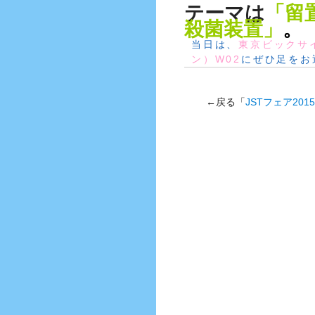
テーマは
「留
殺菌装置」
。
当日は、
東京ビックサ
ン）W02
にぜひ足をお
←戻る「
JSTフェア2015