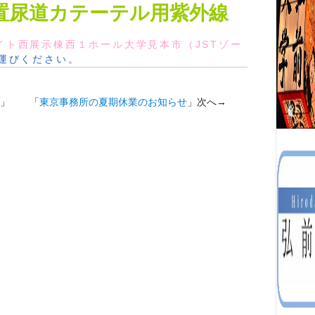
置尿道カテーテル用紫外線
イト西展示棟西１ホール大学見本市（JSTゾー
運びください。
」 「
東京事務所の夏期休業のお知らせ
」次へ→