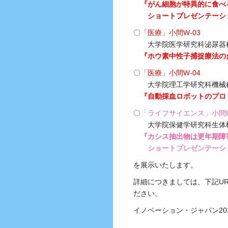
『がん細胞が特異的に食べ
ショートプレゼンテーション 
〇
「医療」小間W-03
大学院医学研究科泌尿器科
『ホウ素中性子捕捉療法の
〇
「医療」小間W-04
大学院理工学研究科機械科
『自動採血ロボットのプロ
〇
「ライフサイエンス」小間L
大学院保健学研究科生体検
『カシス抽出物は更年期障
ショートプレゼンテー
を展示いたします。
詳細につきましては、下記UR
ださい。
イノベーション・ジャパン20