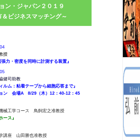
ョン・ジャパン２０１９
市＆ビジネスマッチング～
、
04
教授
面張力・密度を同時に計測する装置』
05
脇健司助教
ィルム：粘着テープから細胞応答まで』
会場A 8/29（木）12：40-12：45
械工学コース 鳥飼宏之准教授
ホース』
講座 山田勝也准教授