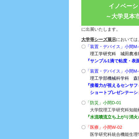
イノベーシ
～大学見本
に出展いたします。
大学等シーズ展示
においては
〇
「装置・デバイス」小間M-
理工学研究科 城田農准
『サンプル1滴で粘度・表
〇
「装置・デバイス」小間M-
理工学部機械科学科 森
『接着力が視えるセンサフ
ショートプレゼンテーション 
〇
「防災」小間D-01
大学院理工学研究科知能機
『水流噴流立ち上がり消火
〇
「医療」小間W-02
医学研究科統合機能生理学