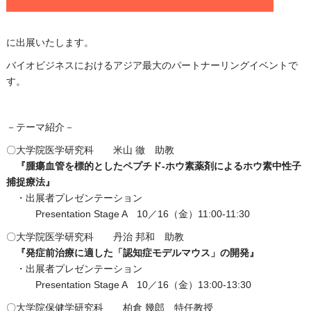
に出展いたします。
バイオビジネスにおけるアジア最大のパートナーリングイベントで
す。
－テーマ紹介－
〇大学院医学研究科 米山 徹 助教
『腫瘍血管を標的としたペプチド-ホウ素薬剤によるホウ素中性子
捕捉療法』
・出展者プレゼンテーション
Presentation Stage A 10／16（金）11:00-11:30
〇大学院医学研究科 丹治 邦和 助教
『発症前治療に適した「認知症モデルマウス」
の開発』
・出展者プレゼンテーション
Presentation Stage A 10／16（金）13:00-13:30
〇大学院保健学研究科 柏倉 幾郎 特任教授