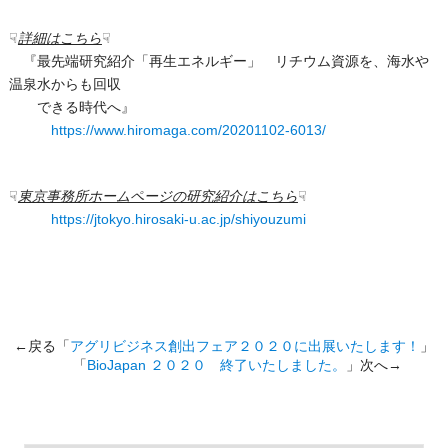
☟
詳細はこちら
☟
『最先端研究紹介「再生エネルギー」 リチウム資源を、海水や
温泉水からも回収
できる時代へ』
https://www.hiromaga.com/20201102-6013/
☟
東京事務所ホームページの研究紹介はこちら
☟
https://jtokyo.hirosaki-u.ac.jp/shiyouzumi
←戻る「
アグリビジネス創出フェア２０２０に出展いたします！
」
「
BioJapan ２０２０ 終了いたしました。
」次へ→