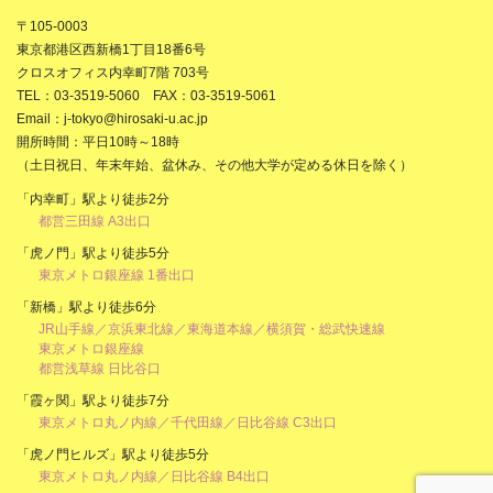
〒105-0003
東京都港区西新橋1丁目18番6号
クロスオフィス内幸町7階 703号
TEL：03-3519-5060 FAX：03-3519-5061
Email：j-tokyo@hirosaki-u.ac.jp
開所時間：平日10時～18時
（土日祝日、年末年始、盆休み、その他大学が定める休日を除く）
「内幸町」駅より徒歩2分
都営三田線 A3出口
「虎ノ門」駅より徒歩5分
東京メトロ銀座線 1番出口
「新橋」駅より徒歩6分
JR山手線／京浜東北線／東海道本線／横須賀・総武快速線
東京メトロ銀座線
都営浅草線 日比谷口
「霞ヶ関」駅より徒歩7分
東京メトロ丸ノ内線／千代田線／日比谷線 C3出口
「虎ノ門ヒルズ」駅より徒歩5分
東京メトロ丸ノ内線／日比谷線 B4出口