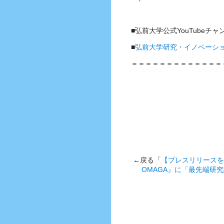
■弘前大学公式YouTubeチャ
■
弘前大学研究・イノベーション推進機構
＝＝＝＝＝＝＝＝＝＝＝＝＝
←戻る「
【プレスリリースを
OMAGA』に「最先端研究