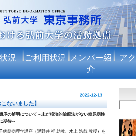
状況
ご利用状況
メンバー紹
ア
介
2022-12-13
おこないました】
機序の解明について
～未だ根治的治療法がない糖尿病性
に期待～
病態病理学講座（遲野井 祥 助教、水上 浩哉 教授）を