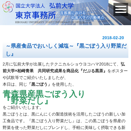
2018-02-20
～県産食品でおいしく減塩～『黒ごぼう入り野菜だ
し』
2月に弘前大学が出展したテクニカルショウヨコハマ2018にて、
弘
前大学×柏崎青果 共同研究成果を商品化『だぶる黒茶』
をポスター
や試飲等でご紹介いたしましたが、
本日は、同じ
「黒ごぼう」
を使用した、
青森県産黒ごぼう入り
『野菜だし』
をご紹介いたします。
黒ごぼうとは、黒にんにくの製造技術を活用したごぼうの新しい加
工食品です。『黒ごぼう入り野菜だし』は、この黒ごぼうを県産の
野菜を使った野菜だしにブレンドし、手軽に美味しく摂取できる新