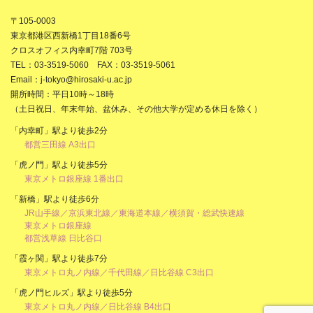
〒105-0003
東京都港区西新橋1丁目18番6号
クロスオフィス内幸町7階 703号
TEL：03-3519-5060 FAX：03-3519-5061
Email：j-tokyo@hirosaki-u.ac.jp
開所時間：平日10時～18時
（土日祝日、年末年始、盆休み、その他大学が定める休日を除く）
「内幸町」駅より徒歩2分
都営三田線 A3出口
「虎ノ門」駅より徒歩5分
東京メトロ銀座線 1番出口
「新橋」駅より徒歩6分
JR山手線／京浜東北線／東海道本線／横須賀・総武快速線
東京メトロ銀座線
都営浅草線 日比谷口
「霞ヶ関」駅より徒歩7分
東京メトロ丸ノ内線／千代田線／日比谷線 C3出口
「虎ノ門ヒルズ」駅より徒歩5分
東京メトロ丸ノ内線／日比谷線 B4出口