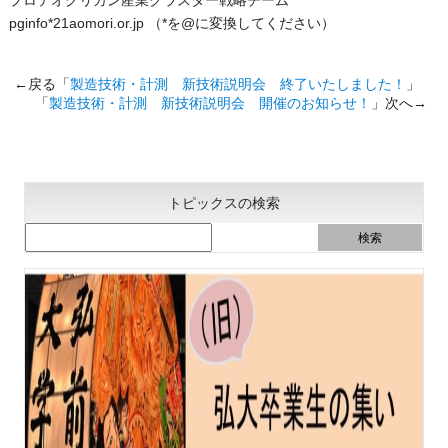
プロテオグリカン産業クラスター戦略チーム
pginfo*21aomori.or.jp （*を@に変換してください）
←戻る「
製造技術・計測 新技術説明会 終了いたしました！
」
「
製造技術・計測 新技術説明会 開催のお知らせ！
」次へ→
トピックスの検索