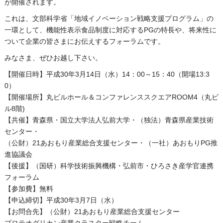
が開催されます。
これは、文部科学省「地域イノベーション戦略支援プログラム」の
一環として、機能性表示食品制度に対応するPGの特長や、将来性に
ついて企業の皆さまにお伝えするフォーラムです。
みなさま、ぜひお越し下さい。
【開催日時】平成30年3月14日（水）14：00～15：40（開場13:3
0）
【開催場所】丸ビルホール＆コンファレンススクエアROOM4（丸ビ
ル8階)
【共催】青森県・国立大学法人弘前大学・（独法）青森県産業技術
センター・
（公財）21あおもり産業総合支援センター・（一社）あおもりPG推
進協議会
【後援】（国研）科学技術振興機構・弘前市・ひろさき産学官連携
フォーラム
【参加費】無料
【申込締切】平成30年3月7日（水）
【お問合先】（公財）21あおもり産業総合支援センター