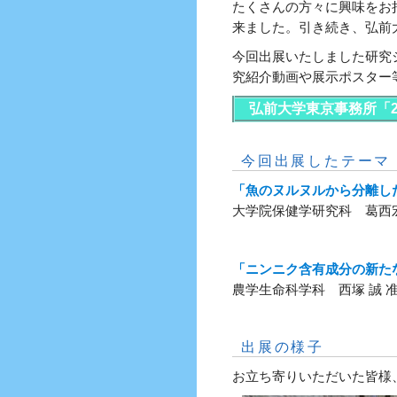
たくさんの方々に興味をお
来ました。引き続き、弘前
今回出展いたしました研究
究紹介動画や展示ポスター
弘前大学東京事務所「2
今回出展したテーマ
「魚のヌルヌルから分離し
大学院保健学研究科 葛西
「ニンニク含有成分の新
農学生命科学科 西塚 誠 
出展の様子
お立ち寄りいただいた皆様