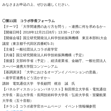
みなさまお申込の上、ぜひお越しください。
◯第11回 コラボ学長フォーラム
【テーマ】「大学間連携のあり方を問う」～連携に何を求めるか～
【開催日時】2018年12月21日8斤）13:30～17:00
【開催会場】国立研究開発法人科学技術振興機構 東京本部B1大会
議室（東京都千代田区四番町5-3）
【主催】一般社団法人コラボ産学官
【共催】国立研究開発法人科学技術振興機構（予定）
【後援】文部科学省（予定）、経済産業省、金融庁、一般社団法人
スーパー連携大学院コンソーシアム
【基調講演】「大学におけるオープンイノベーションの意義」
～産学官連携をどう活かすか～
講師 電気通信大学 学長顧問 梶谷 誠 氏
【パネルディスカッションパネリスト】秋田県立大学長・電気通信
大学長・富山大学長・長岡技術科学大学長・弘前大学長・室蘭航業
大学長（五十音順）
【チラシ】コラボ産学官ホームページ イベント情報欄参照