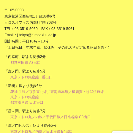
〒105-0003
東京都港区西新橋1丁目18番6号
クロスオフィス内幸町7階 703号
TEL：03-3519-5060 FAX：03-3519-5061
Email：j-tokyo@hirosaki-u.ac.jp
開所時間：平日10時～18時
（土日祝日、年末年始、盆休み、その他大学が定める休日を除く）
「内幸町」駅より徒歩2分
都営三田線 A3出口
「虎ノ門」駅より徒歩5分
東京メトロ銀座線 1番出口
「新橋」駅より徒歩6分
JR山手線／京浜東北線／東海道本線／横須賀・総武快速線
東京メトロ銀座線
都営浅草線 日比谷口
「霞ヶ関」駅より徒歩7分
東京メトロ丸ノ内線／千代田線／日比谷線 C3出口
「虎ノ門ヒルズ」駅より徒歩5分
東京メトロ丸ノ内線／日比谷線 B4出口