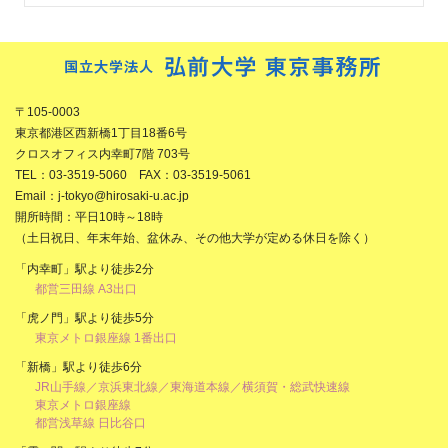
〒105-0003
東京都港区西新橋1丁目18番6号
クロスオフィス内幸町7階 703号
TEL：03-3519-5060 FAX：03-3519-5061
Email：j-tokyo@hirosaki-u.ac.jp
開所時間：平日10時～18時
（土日祝日、年末年始、盆休み、その他大学が定める休日を除く）
「内幸町」駅より徒歩2分
都営三田線 A3出口
「虎ノ門」駅より徒歩5分
東京メトロ銀座線 1番出口
「新橋」駅より徒歩6分
JR山手線／京浜東北線／東海道本線／横須賀・総武快速線
東京メトロ銀座線
都営浅草線 日比谷口