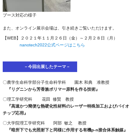
ブース対応の様子
また、オンライン展示会場は、引き続きご覧いただけます。
【WEB】２０２１年１１月２６日（金）～２月２８日（月）
nanotech2022公式ページはこちら
－今回出展したテーマ－
〇農学生命科学部分子生命科学科 園木 和典 准教授
『リグニンから芳香族ポリマー原料を作る技術』
〇理工学研究科 花田 修賢 教授
『高速かつ簡便な熱硬化性材料のレーザー特殊加工およびバイオ
チップ応用』
〇大学院理工学研究科 阿部 敏之 教授
『暗所下でも光照射下と同様に作用する有機p-n接合体系触媒』