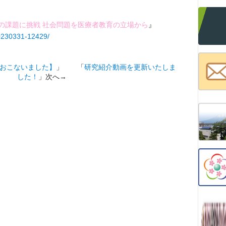
の課題に挑戦 社会問題を医療者教育の立場から
』
0230331-12429/
おこないました】
」 「
研究紹介動画を更新いたしま
した！
」次へ→