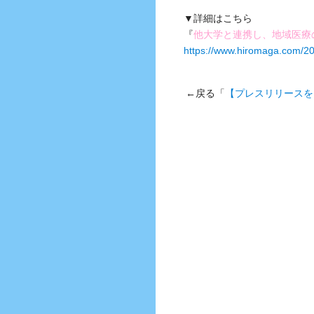
▼詳細はこちら
『
他大学と連携し、地域医療
https://www.hiromaga.com/2
←戻る「
【プレスリリースを