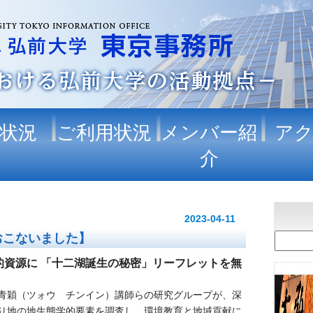
状況
ご利用状況
メンバー紹
ア
介
2023-04-11
おこないました】
的資源に 「十二湖誕生の秘密」リーフレットを無
青穎（ツォウ チンイン）講師らの研究グループが、深
り地の地生態学的要素を調査し、環境教育と地域貢献に