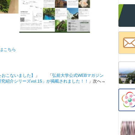
はこちら
をおこないました】
」 「
弘前大学公式WEBマガジン
研究紹介シリーズvol.15」が掲載されました！！
」次へ→