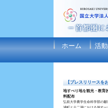
ホーム
活動
【プレスリリースを
地すべり地を観光・教育
料配布
弘前大学農学生命科学部の鄒
浦町と十二湖における地すべ