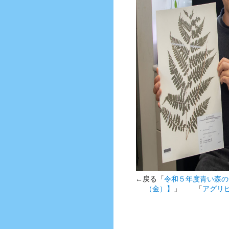
←戻る「
令和５年度青い森の
（金）】
」 「
アグリ