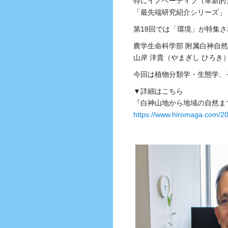
特にイノベーティブ（革新的
「最先端研究紹介シリーズ」
第18回では「環境」が特集
農学生命科学部 附属白神自
山岸 洋貴（やまぎし ひろき
今回は植物分類学・生態学、
▼詳細はこちら
『白神山地から地域の自然ま
https://www.hiromaga.com/2