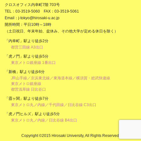
クロスオフィス内幸町7階 703号
TEL：03-3519-5060 FAX：03-3519-5061
Email：j-tokyo@hirosaki-u.ac.jp
開所時間：平日10時～18時
（土日祝日、年末年始、盆休み、その他大学が定める休日を除く）
「内幸町」駅より徒歩2分
都営三田線 A3出口
「虎ノ門」駅より徒歩5分
東京メトロ銀座線 1番出口
「新橋」駅より徒歩6分
JR山手線／京浜東北線／東海道本線／横須賀・総武快速線
東京メトロ銀座線
都営浅草線 日比谷口
「霞ヶ関」駅より徒歩7分
東京メトロ丸ノ内線／千代田線／日比谷線 C3出口
「虎ノ門ヒルズ」駅より徒歩5分
東京メトロ丸ノ内線／日比谷線 B4出口
Copyright ©2015 Hirosaki University, All Rights Reserved.